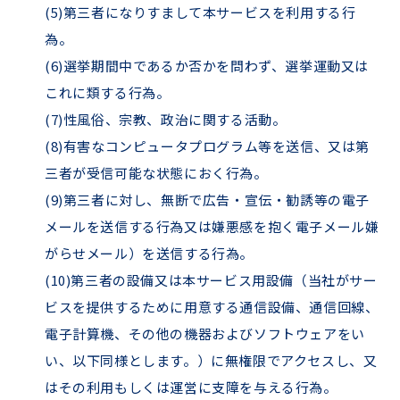
(5)第三者になりすまして本サービスを利⽤する⾏
為。
(6)選挙期間中であるか否かを問わず、選挙運動⼜は
これに類する⾏為。
(7)性⾵俗、宗教、政治に関する活動。
(8)有害なコンピュータプログラム等を送信、⼜は第
三者が受信可能な状態におく⾏為。
(9)第三者に対し、無断で広告・宣伝・勧誘等の電⼦
メールを送信する⾏為⼜は嫌悪感を抱く電⼦メール嫌
がらせメール）を送信する⾏為。
(10)第三者の設備⼜は本サービス⽤設備（当社がサー
ビスを提供するために⽤意する通信設備、通信回線、
電⼦計算機、その他の機器およびソフトウェアをい
い、以下同様とします。）に無権限でアクセスし、⼜
はその利⽤もしくは運営に⽀障を与える⾏為。