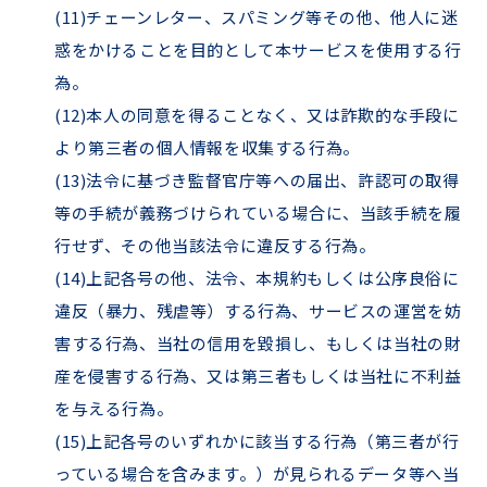
(11)チェーンレター、スパミング等その他、他⼈に迷
惑をかけることを⽬的として本サービスを使⽤する⾏
為。
(12)本⼈の同意を得ることなく、⼜は詐欺的な⼿段に
より第三者の個⼈情報を収集する⾏為。
(13)法令に基づき監督官庁等への届出、許認可の取得
等の⼿続が義務づけられている場合に、当該⼿続を履
⾏せず、その他当該法令に違反する⾏為。
(14)上記各号の他、法令、本規約もしくは公序良俗に
違反（暴⼒、残虐等）する⾏為、サービスの運営を妨
害する⾏為、当社の信⽤を毀損し、もしくは当社の財
産を侵害する⾏為、⼜は第三者もしくは当社に不利益
を与える⾏為。
(15)上記各号のいずれかに該当する⾏為（第三者が⾏
っている場合を含みます。）が⾒られるデータ等へ当